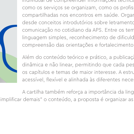
individual de compreender informações técnic
como os serviços se organizam, como os profi
compartilhadas nos encontros em saúde. Organ
desde conceitos introdutórios sobre letrament
comunicação no cotidiano da APS. Entre os te
linguagem simples, reconhecimento de dificul
compreensão das orientações e fortalecimento
Além do conteúdo teórico e prático, a public
dinâmica e não linear, permitindo que cada pess
os capítulos e temas de maior interesse. A estru
acessível, flexível e alinhada às diferentes ne
A cartilha também reforça a importância da li
simplificar demais” o conteúdo, a proposta é organizar as