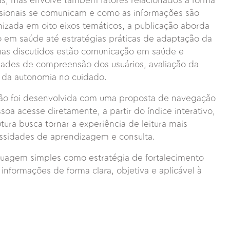
as, mas envolve também fatores relacionados à forma
ssionais se comunicam e como as informações são
izada em oito eixos temáticos, a publicação aborda
o em saúde até estratégias práticas de adaptação da
mas discutidos estão comunicação em saúde e
dades de compreensão dos usuários, avaliação da
 da autonomia no cuidado.
ação foi desenvolvida com uma proposta de navegação
oa acesse diretamente, a partir do índice interativo,
tura busca tornar a experiência de leitura mais
cessidades de aprendizagem e consulta.
nguagem simples como estratégia de fortalecimento
 informações de forma clara, objetiva e aplicável à