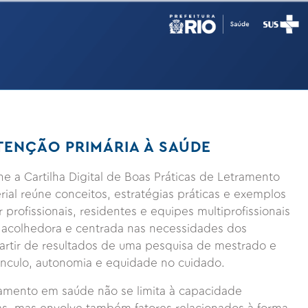
TENÇÃO PRIMÁRIA À SAÚDE
ne a Cartilha Digital de Boas Práticas de Letramento
ial reúne conceitos, estratégias práticas e exemplos
 profissionais, residentes e equipes multiprofissionais
 acolhedora e centrada nas necessidades dos
partir de resultados de uma pesquisa de mestrado e
nculo, autonomia e equidade no cuidado.
ramento em saúde não se limita à capacidade