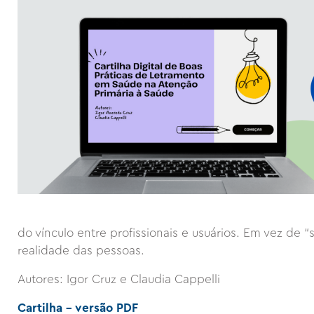
do vínculo entre profissionais e usuários. Em vez de “
realidade das pessoas.
Autores: Igor Cruz e Claudia Cappelli
Cartilha - versão PDF