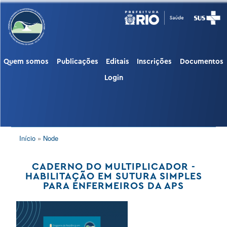
Pular
para
o
conteúdo
principal
Quem somos
Publicações
Editais
Inscrições
Documentos
PUBLIC
Login
TRILHA
Início
Node
DE
NAVEGAÇÃO
CADERNO DO MULTIPLICADOR -
HABILITAÇÃO EM SUTURA SIMPLES
PARA ENFERMEIROS DA APS