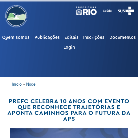
Pular
para
o
conteúdo
principal
Quem somos
Publicações
Editais
Inscrições
Documentos
PUBLIC
Login
TRILHA
Início
Node
DE
NAVEGAÇÃO
PREFC CELEBRA 10 ANOS COM EVENTO
QUE RECONHECE TRAJETÓRIAS E
APONTA CAMINHOS PARA O FUTURA DA
APS