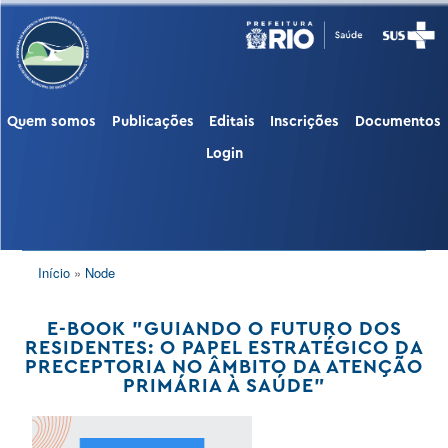
Pular
para
o
conteúdo
principal
Quem somos
Publicações
Editais
Inscrições
Documentos
PUBLIC
Login
TRILHA
Início
Node
DE
NAVEGAÇÃO
E-BOOK "GUIANDO O FUTURO DOS
RESIDENTES: O PAPEL ESTRATÉGICO DA
PRECEPTORIA NO ÂMBITO DA ATENÇÃO
PRIMÁRIA À SAÚDE"