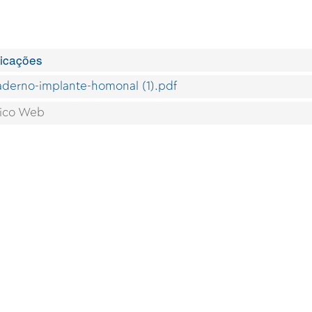
licações
aderno-implante-homonal (1).pdf
lico Web