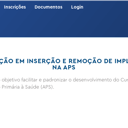
Pular
Inscrições
Documentos
Login
para
o
conteúdo
principal
AÇÃO EM INSERÇÃO E REMOÇÃO DE IM
NA APS
 objetivo facilitar e padronizar o desenvolvimento do C
 Primária à Saúde (APS).