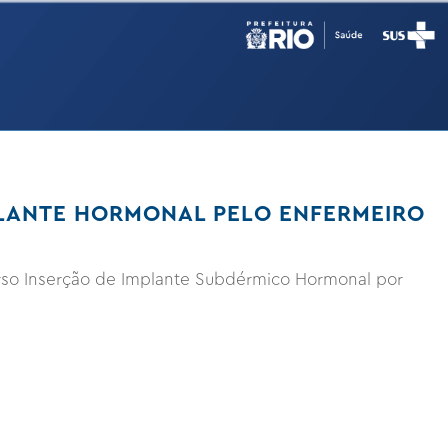
PLANTE HORMONAL PELO ENFERMEIRO
urso Inserção de Implante Subdérmico Hormonal por