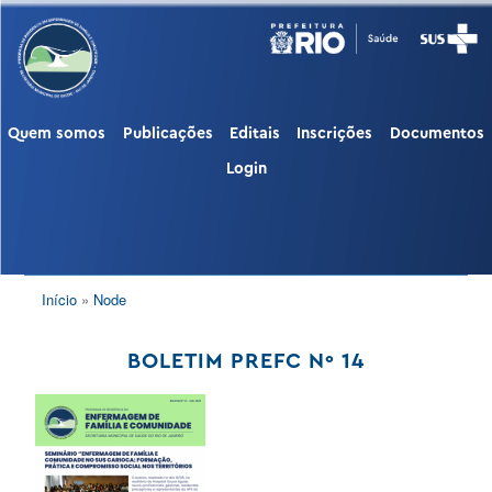
Pular
para
o
conteúdo
principal
Quem somos
Publicações
Editais
Inscrições
Documentos
PUBLIC
Login
TRILHA
Início
Node
DE
NAVEGAÇÃO
BOLETIM PREFC Nº 14